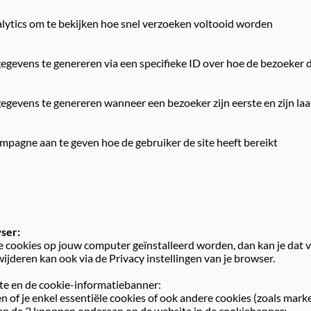
lytics om te bekijken hoe snel verzoeken voltooid worden
gegevens te genereren via een specifieke ID over hoe de bezoeker 
gegevens te genereren wanneer een bezoeker zijn eerste en zijn l
mpagne aan te geven hoe de gebruiker de site heeft bereikt
wser:
e cookies op jouw computer geïnstalleerd worden, dan kan je dat vi
jderen kan ook via de Privacy instellingen van je browser.
ite en de cookie-informatiebanner:
en of je enkel essentiële cookies of ook andere cookies (zoals mark
 van de 2 knoppen onderaan op de website in de cookiebanner: