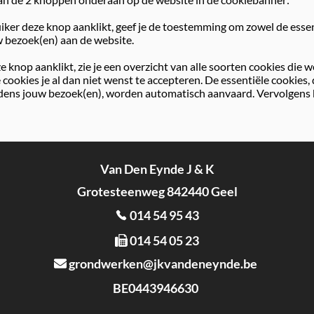
bruiker deze knop aanklikt, geef je de toestemming om zowel de essen
uw bezoek(en) aan de website.
eze knop aanklikt, zie je een overzicht van alle soorten cookies die 
 cookies je al dan niet wenst te accepteren. De essentiële cookies, 
dens jouw bezoek(en), worden automatisch aanvaard. Vervolgens be
Van Den Eynde J & K
Grotesteenweg 842440 Geel
014 54 95 43
014 54 05 23
grondwerken@jkvandeneynde.be
BE0443946630