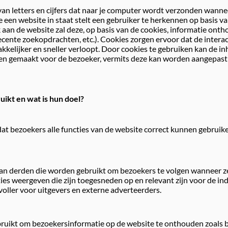
 van letters en cijfers dat naar je computer wordt verzonden wanne
e een website in staat stelt een gebruiker te herkennen op basis v
k aan de website zal deze, op basis van de cookies, informatie on
recente zoekopdrachten, etc.). Cookies zorgen ervoor dat de intera
kelijker en sneller verloopt. Door cookies te gebruiken kan de inh
en gemaakt voor de bezoeker, vermits deze kan worden aangepast 
ikt en wat is hun doel?
dat bezoekers alle functies van de website correct kunnen gebruik
van derden die worden gebruikt om bezoekers te volgen wanneer ze
ies weergeven die zijn toegesneden op en relevant zijn voor de ind
oller voor uitgevers en externe adverteerders.
ruikt om bezoekersinformatie op de website te onthouden zoals b