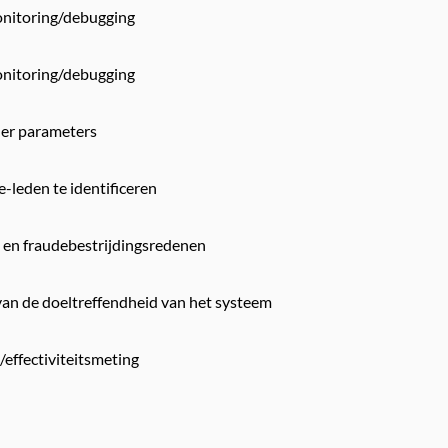
onitoring/debugging
onitoring/debugging
ner parameters
e-leden te identificeren
- en fraudebestrijdingsredenen
van de doeltreffendheid van het systeem
-/effectiviteitsmeting